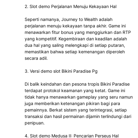
2. Slot demo Perjalanan Menuju Kekayaan Hal
Seperti namanya, Journey to Wealth adalah
perjalanan menuju kekayaan tanpa akhir. Game ini
menawarkan fitur bonus yang menggiurkan dan RTP
yang kompetitif. Kegembiraan dan keadilan adalah
dua hal yang saling melengkapi di setiap putaran,
memastikan bahwa setiap kemenangan diperoleh
secara adil.
3. Versi demo slot Bikini Paradise Pg
Di balik keindahan dan pesona tropis Bikini Paradise
terdapat protokol keamanan yang ketat. Game ini
tidak hanya menawarkan gameplay yang seru namun
juga memberikan ketenangan pikiran bagi para
pemainnya. Berkat sistem yang terintegrasi, setiap
transaksi dan hasil permainan dijamin terlindungi dari
penipuan.
4. Slot demo Medusa II: Pencarian Perseus Hal