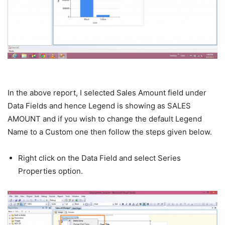
In the above report, I selected Sales Amount field under
Data Fields and hence Legend is showing as SALES
AMOUNT and if you wish to change the default Legend
Name to a Custom one then follow the steps given below.
Right click on the Data Field and select Series
Properties option.