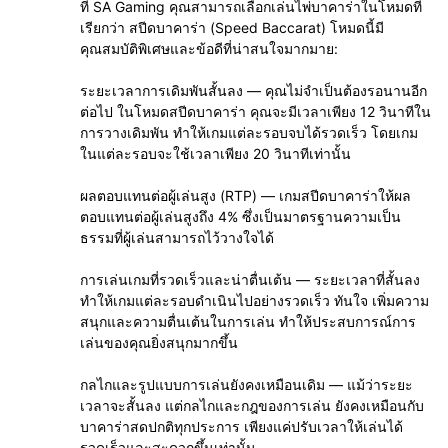
ที่ SA Gaming คุณสามารถเลือกเล่นไพ่บาคาร่าในโหมดที่
เรียกว่า สปีดบาคาร่า (Speed Baccarat) โหมดนี้มี
คุณสมบัติพิเศษและข้อดีที่น่าสนใจมากมาย:
ระยะเวลาการเดิมพันสั้นลง — คุณไม่จำเป็นต้องรอนานอีก
ต่อไป ในโหมดสปีดบาคาร่า คุณจะมีเวลาเพียง 12 วินาทีใน
การวางเดิมพัน ทำให้เกมแต่ละรอบจบได้รวดเร็ว โดยเกม
ในแต่ละรอบจะใช้เวลาเพียง 20 วินาทีเท่านั้น
ผลตอบแทนต่อผู้เล่นสูง (RTP) — เกมสปีดบาคาร่าให้ผล
ตอบแทนต่อผู้เล่นสูงถึง 4% ซึ่งเป็นมาตรฐานความเป็น
ธรรมที่ผู้เล่นสามารถไว้วางใจได้
การเล่นเกมที่รวดเร็วและน่าตื่นเต้น — ระยะเวลาที่สั้นลง
ทำให้เกมแต่ละรอบดำเนินไปอย่างรวดเร็ว ทันใจ เพิ่มความ
สนุกและความตื่นเต้นในการเล่น ทำให้ประสบการณ์การ
เล่นของคุณยิ่งสนุกมากขึ้น
กลไกและรูปแบบการเล่นยังคงเหมือนเดิม — แม้ว่าระยะ
เวลาจะสั้นลง แต่กลไกและกฎของการเล่น ยังคงเหมือนกับ
บาคาร่าสดปกติทุกประการ เพียงแค่ปรับเวลาให้เล่นได้
รวดเร็วและสะดวกขึ้นเท่านั้น