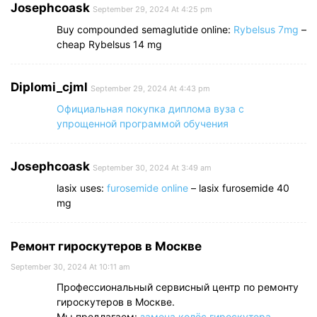
Josephcoask
September 29, 2024 At 4:25 pm
Buy compounded semaglutide online:
Rybelsus 7mg
–
cheap Rybelsus 14 mg
Diplomi_cjml
September 29, 2024 At 4:43 pm
Официальная покупка диплома вуза с
упрощенной программой обучения
Josephcoask
September 30, 2024 At 3:49 am
lasix uses:
furosemide online
– lasix furosemide 40
mg
Ремонт гироскутеров в Москве
September 30, 2024 At 10:11 am
Профессиональный сервисный центр по ремонту
гироскутеров в Москве.
Мы предлагаем:
замена колёс гироскутера