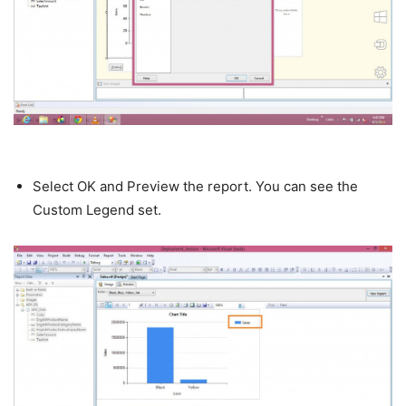
Select OK and Preview the report. You can see the
Custom Legend set.