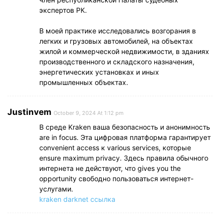
экспертов РК.
В моей практике исследовались возгорания в
легких и грузовых автомобилей, на объектах
жилой и коммерческой недвижимости, в зданиях
производственного и складского назначения,
энергетических установках и иных
промышленных объектах.
Justinvem
October 9, 2024 At 1:12 pm
В среде Kraken ваша безопасность и анонимность
are in focus. Эта цифровая платформа гарантирует
convenient access к various services, которые
ensure maximum privacy. Здесь правила обычного
интернета не действуют, что gives you the
opportunity свободно пользоваться интернет-
услугами.
kraken darknet ссылка