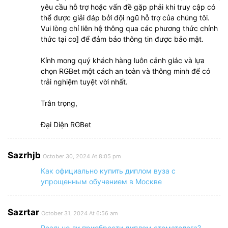
yêu cầu hỗ trợ hoặc vấn đề gặp phải khi truy cập có
thể được giải đáp bởi đội ngũ hỗ trợ của chúng tôi.
Vui lòng chỉ liên hệ thông qua các phương thức chính
thức tại co] để đảm bảo thông tin được bảo mật.
Kính mong quý khách hàng luôn cảnh giác và lựa
chọn RGBet một cách an toàn và thông minh để có
trải nghiệm tuyệt vời nhất.
Trân trọng,
Đại Diện RGBet
Sazrhjb
October 30, 2024 At 8:05 pm
Как официально купить диплом вуза с
упрощенным обучением в Москве
Sazrtar
October 31, 2024 At 6:56 am
Реально ли приобрести диплом стоматолога?