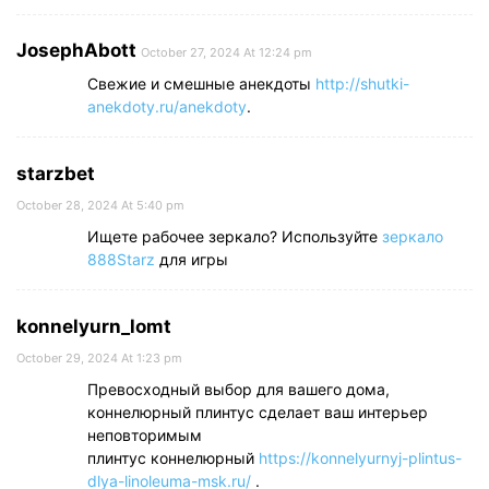
JosephAbott
October 27, 2024 At 12:24 pm
Свежие и смешные анекдоты
http://shutki-
anekdoty.ru/anekdoty
.
starzbet
October 28, 2024 At 5:40 pm
Ищете рабочее зеркало? Используйте
зеркало
888Starz
для игры
konnelyurn_lomt
October 29, 2024 At 1:23 pm
Превосходный выбор для вашего дома,
коннелюрный плинтус сделает ваш интерьер
неповторимым
плинтус коннелюрный
https://konnelyurnyj-plintus-
dlya-linoleuma-msk.ru/
.