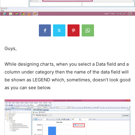
Guys,
While designing charts, when you select a Data field and a
column under category then the name of the data field will
be shown as LEGEND which, sometimes, doesn’t look good
as you can see below.