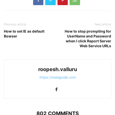
Previous article
Next article
How to set IE as default
How to stop prompting for
Bowser
UserName and Password
when I click Report Server
Web Service URLs
roopesh.valluru
https://msbiguide.com
802 COMMENTS