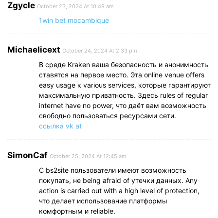
Zgycle
October 23, 2024 At 10:49 am
1win bet mocambique
Michaelicext
October 24, 2024 At 2:33 pm
В среде Kraken ваша безопасность и анонимность
ставятся на первое место. Эта online venue offers
easy usage к various services, которые гарантируют
максимальную приватность. Здесь rules of regular
internet have no power, что даёт вам возможность
свободно пользоваться ресурсами сети.
ссылка vk at
SimonCaf
October 25, 2024 At 12:45 am
С bs2site пользователи имеют возможность
покупать, не being afraid of утечки данных. Any
action is carried out with a high level of protection,
что делает использование платформы
комфортным и reliable.