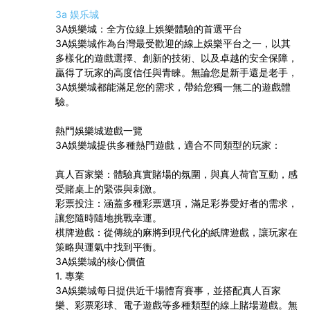
3a 娱乐城
3A娛樂城：全方位線上娛樂體驗的首選平台
3A娛樂城作為台灣最受歡迎的線上娛樂平台之一，以其
多樣化的遊戲選擇、創新的技術、以及卓越的安全保障，
贏得了玩家的高度信任與青睞。無論您是新手還是老手，
3A娛樂城都能滿足您的需求，帶給您獨一無二的遊戲體
驗。
熱門娛樂城遊戲一覽
3A娛樂城提供多種熱門遊戲，適合不同類型的玩家：
真人百家樂：體驗真實賭場的氛圍，與真人荷官互動，感
受賭桌上的緊張與刺激。
彩票投注：涵蓋多種彩票選項，滿足彩券愛好者的需求，
讓您隨時隨地挑戰幸運。
棋牌遊戲：從傳統的麻將到現代化的紙牌遊戲，讓玩家在
策略與運氣中找到平衡。
3A娛樂城的核心價值
1. 專業
3A娛樂城每日提供近千場體育賽事，並搭配真人百家
樂、彩票彩球、電子遊戲等多種類型的線上賭場遊戲。無