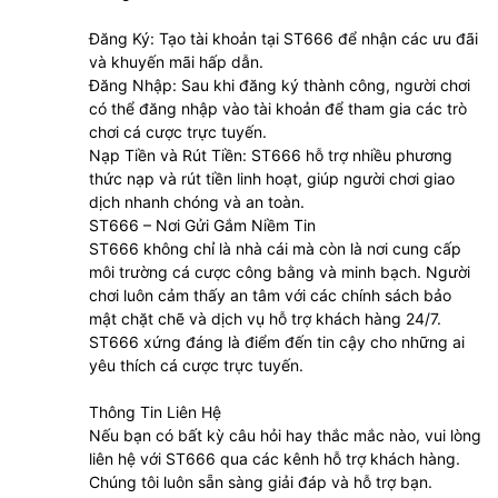
Đăng Ký: Tạo tài khoản tại ST666 để nhận các ưu đãi
và khuyến mãi hấp dẫn.
Đăng Nhập: Sau khi đăng ký thành công, người chơi
có thể đăng nhập vào tài khoản để tham gia các trò
chơi cá cược trực tuyến.
Nạp Tiền và Rút Tiền: ST666 hỗ trợ nhiều phương
thức nạp và rút tiền linh hoạt, giúp người chơi giao
dịch nhanh chóng và an toàn.
ST666 – Nơi Gửi Gắm Niềm Tin
ST666 không chỉ là nhà cái mà còn là nơi cung cấp
môi trường cá cược công bằng và minh bạch. Người
chơi luôn cảm thấy an tâm với các chính sách bảo
mật chặt chẽ và dịch vụ hỗ trợ khách hàng 24/7.
ST666 xứng đáng là điểm đến tin cậy cho những ai
yêu thích cá cược trực tuyến.
Thông Tin Liên Hệ
Nếu bạn có bất kỳ câu hỏi hay thắc mắc nào, vui lòng
liên hệ với ST666 qua các kênh hỗ trợ khách hàng.
Chúng tôi luôn sẵn sàng giải đáp và hỗ trợ bạn.