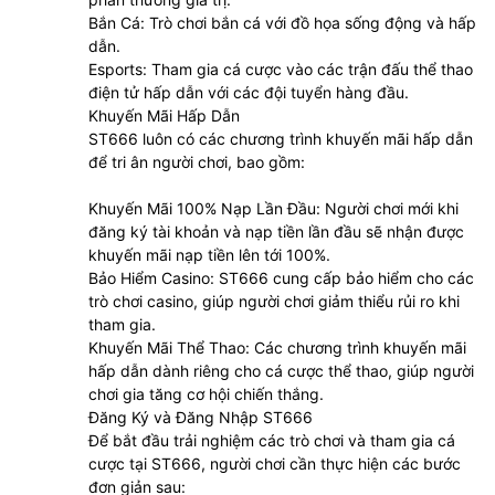
Bắn Cá: Trò chơi bắn cá với đồ họa sống động và hấp
dẫn.
Esports: Tham gia cá cược vào các trận đấu thể thao
điện tử hấp dẫn với các đội tuyển hàng đầu.
Khuyến Mãi Hấp Dẫn
ST666 luôn có các chương trình khuyến mãi hấp dẫn
để tri ân người chơi, bao gồm:
Khuyến Mãi 100% Nạp Lần Đầu: Người chơi mới khi
đăng ký tài khoản và nạp tiền lần đầu sẽ nhận được
khuyến mãi nạp tiền lên tới 100%.
Bảo Hiểm Casino: ST666 cung cấp bảo hiểm cho các
trò chơi casino, giúp người chơi giảm thiểu rủi ro khi
tham gia.
Khuyến Mãi Thể Thao: Các chương trình khuyến mãi
hấp dẫn dành riêng cho cá cược thể thao, giúp người
chơi gia tăng cơ hội chiến thắng.
Đăng Ký và Đăng Nhập ST666
Để bắt đầu trải nghiệm các trò chơi và tham gia cá
cược tại ST666, người chơi cần thực hiện các bước
đơn giản sau: