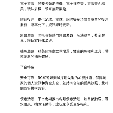
電子遊戲：涵蓋各類老虎機、電子撲克等，遊戲畫面精
美，玩法多樣，帶來無限樂趣。
體育投注：提供足球、籃球、網球等多項體育賽事的投注
服務，賠率公正，資訊即時更新。
彩票遊戲：包括各類熱門彩票遊戲，玩法簡單，獎金豐
厚，讓玩家輕鬆參與。
捕魚遊戲：精美的海底世界場景，豐富的魚種和道具，帶
來刺激的捕魚體驗。
平台特色
安全可靠：RG富遊娛樂城採用先進的加密技術，保障玩
家的個人資訊和資金安全，並持有合法的營業執照，受相
關監管機構監管。
優惠活動：平台定期推出各類優惠活動，如首儲贈送、返
水優惠、抽獎活動等，讓玩家享受更多福利。