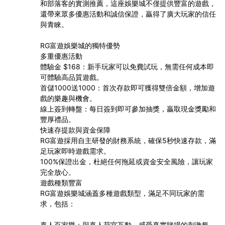
和部落客的實測推薦，這座娛樂城不僅提供豐富的遊戲，
還帶來眾多優惠活動和誠信保證，贏得了廣大玩家的信任
與青睞。
RG富遊娛樂城的獨特優勢
多重優惠活動
體驗金 $168：新手玩家可以免費試玩，無需任何成本即
可體驗高品質遊戲。
首儲1000送1000：首次存款即可獲得雙倍金額，增加遊
戲的樂趣與機會。
線上簽到轉盤：每日簽到即可參加抽獎，贏取現金獎勵和
豐厚禮品。
快速存提款與資金保障
RG富遊採用自主研發的財務系統，確保5秒快速存款，滿
足玩家即時遊戲需求。
100%保證出金，杜絕任何拖延或資金安全風險，讓玩家
完全放心。
遊戲種類豐富
RG富遊娛樂城涵蓋多種遊戲類型，滿足不同玩家的需
求，包括：
真人百家樂：與真人荷官互動，感受真實賭場的刺激氛