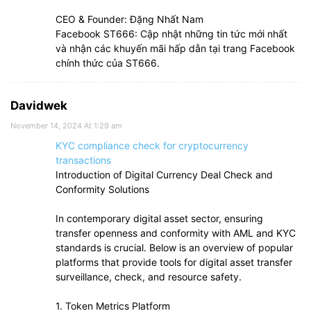
CEO & Founder: Đặng Nhất Nam
Facebook ST666: Cập nhật những tin tức mới nhất
và nhận các khuyến mãi hấp dẫn tại trang Facebook
chính thức của ST666.
Davidwek
November 14, 2024 At 1:29 am
KYC compliance check for cryptocurrency
transactions
Introduction of Digital Currency Deal Check and
Conformity Solutions
In contemporary digital asset sector, ensuring
transfer openness and conformity with AML and KYC
standards is crucial. Below is an overview of popular
platforms that provide tools for digital asset transfer
surveillance, check, and resource safety.
1. Token Metrics Platform