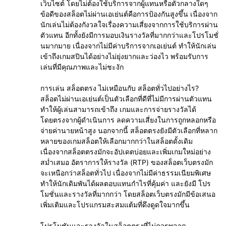
เว็บไซต์ โดยไม่ต้องใช้บริการจากผู้แทนหรือตัวกลางใดๆ
ข้อดีของสล็อตไม่ผ่านเอเย่นต์คือการป้องกันสูงขึ้น เนื่องจาก
นักเล่นไม่ต้องกังวลใจเรื่องความเสี่ยงจากการใช้บริการผ่าน
ตัวแทน อีกทั้งยังมีการมอบเงินรางวัลที่มากกว่าและโปรโมชั่
นมากมาย เนื่องจากไม่มีค่าบริการจากเอเย่นต์ ทำให้นักเล่น
เข้าถึงเกมสปินได้อย่างไม่ยุ่งยากและว่องไว พร้อมรับการ
เล่นที่มีคุณภาพและไม่ชะงัก
การเล่น สล็อตตรง ไม่เหมือนกับ สล็อตทั่วไปอย่างไร?
สล็อตไม่ผ่านเอเย่นต์เป็นตัวเลือกที่ดีที่ไม่มีการผ่านตัวแทน
ทำให้ผู้เล่นสามารถเข้าถึง เกมและการจ่ายรางวัลได้
โดยตรงจากผู้ดำเนินการ ลดความเสี่ยงในการถูกหลอกหรือ
จ่ายค่านายหน้าสูง นอกจากนี้ สล็อตตรงยังมีตัวเลือกที่หลาก
หลายของเกมสล็อตให้เลือกมากกว่าในสล็อตดั้งเดิม
เนื่องจากสล็อตตรงมักจะอัปเดตบ่อยและเพิ่มเกมใหม่อย่าง
สม่ำเสมอ อัตราการให้รางวัล (RTP) ของสล็อตเว็บตรงมัก
จะเหนือกว่าสล็อตทั่วไป เนื่องจากไม่มีค่าธรรมเนียมพิเศษ
ทำให้นักเดิมพันได้ผลตอบแทนกำไรที่คุ้มค่า และยังมี โปร
โมชั่นและรางวัลที่มากกว่า โดยสล็อตเว็บตรงมักมีข้อเสนอ
เพิ่มเติมและโปรแกรมสะสมแต้มที่ดึงดูดใจมากขึ้น
โปรโมชันและรางวัลในสล็อตตรงที่ไม่ควรพลาด