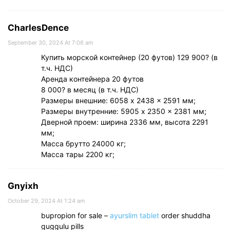
CharlesDence
September 30, 2024 At 7:06 am
Купить морской контейнер (20 футов) 129 900? (в
т.ч. НДС)
Аренда контейнера 20 футов
8 000? в месяц (в т.ч. НДС)
Размеры внешние: 6058 x 2438 x 2591 мм;
Размеры внутренние: 5905 x 2350 x 2381 мм;
Дверной проем: ширина 2336 мм, высота 2291
мм;
Масса брутто 24000 кг;
Масса тары 2200 кг;
Gnyixh
October 29, 2024 At 1:24 am
bupropion for sale –
ayurslim tablet
order shuddha
guggulu pills