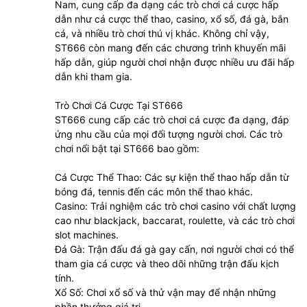
Nam, cung cấp đa dạng các trò chơi cá cược hấp
dẫn như cá cược thể thao, casino, xổ số, đá gà, bắn
cá, và nhiều trò chơi thú vị khác. Không chỉ vậy,
ST666 còn mang đến các chương trình khuyến mãi
hấp dẫn, giúp người chơi nhận được nhiều ưu đãi hấp
dẫn khi tham gia.
Trò Chơi Cá Cược Tại ST666
ST666 cung cấp các trò chơi cá cược đa dạng, đáp
ứng nhu cầu của mọi đối tượng người chơi. Các trò
chơi nổi bật tại ST666 bao gồm:
Cá Cược Thể Thao: Các sự kiện thể thao hấp dẫn từ
bóng đá, tennis đến các môn thể thao khác.
Casino: Trải nghiệm các trò chơi casino với chất lượng
cao như blackjack, baccarat, roulette, và các trò chơi
slot machines.
Đá Gà: Trận đấu đá gà gay cấn, nơi người chơi có thể
tham gia cá cược và theo dõi những trận đấu kịch
tính.
Xổ Số: Chơi xổ số và thử vận may để nhận những
phần thưởng giá trị.