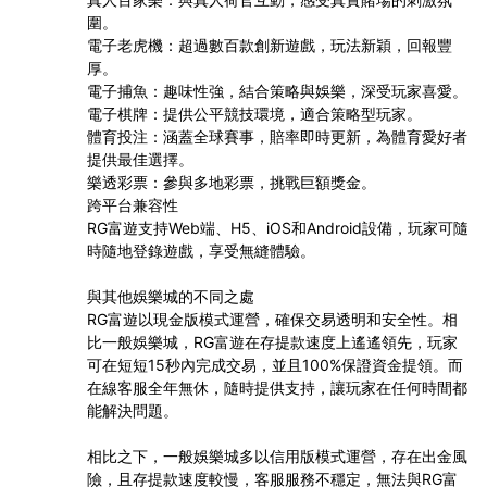
圍。
電子老虎機：超過數百款創新遊戲，玩法新穎，回報豐
厚。
電子捕魚：趣味性強，結合策略與娛樂，深受玩家喜愛。
電子棋牌：提供公平競技環境，適合策略型玩家。
體育投注：涵蓋全球賽事，賠率即時更新，為體育愛好者
提供最佳選擇。
樂透彩票：參與多地彩票，挑戰巨額獎金。
跨平台兼容性
RG富遊支持Web端、H5、iOS和Android設備，玩家可隨
時隨地登錄遊戲，享受無縫體驗。
與其他娛樂城的不同之處
RG富遊以現金版模式運營，確保交易透明和安全性。相
比一般娛樂城，RG富遊在存提款速度上遙遙領先，玩家
可在短短15秒內完成交易，並且100%保證資金提領。而
在線客服全年無休，隨時提供支持，讓玩家在任何時間都
能解決問題。
相比之下，一般娛樂城多以信用版模式運營，存在出金風
險，且存提款速度較慢，客服服務不穩定，無法與RG富