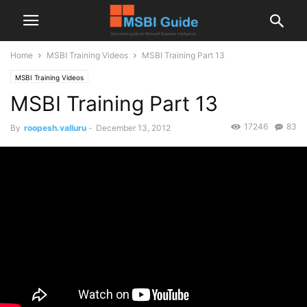
Home
MSBI Training Videos
MSBI Training Part 13
MSBI Training Videos
MSBI Training Part 13
17246
83
By
roopesh.valluru
-
December 13, 2012