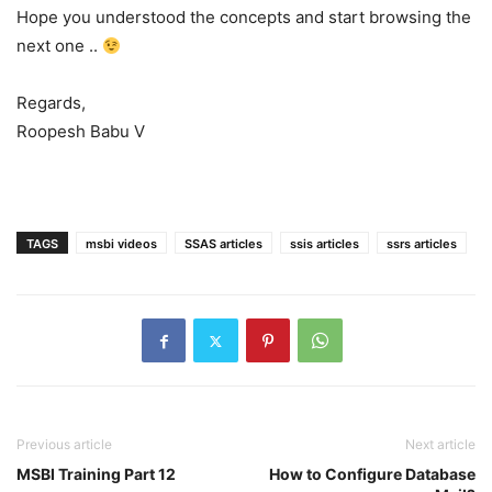
Hope you understood the concepts and start browsing the
next one ..
Regards,
Roopesh Babu V
TAGS
msbi videos
SSAS articles
ssis articles
ssrs articles
Previous article
Next article
MSBI Training Part 12
How to Configure Database