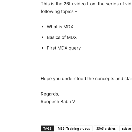
This is the 26th video from the series of vi
following topics –
What is MDX
Basics of MDX
First MDX query
Hope you understood the concepts and start
Regards,
Roopesh Babu V
TAGS
MSBI Training videos
SSAS articles
ssis ar