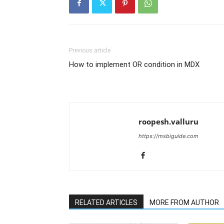
Previous article
How to implement OR condition in MDX
roopesh.valluru
https://msbiguide.com
RELATED ARTICLES
MORE FROM AUTHOR