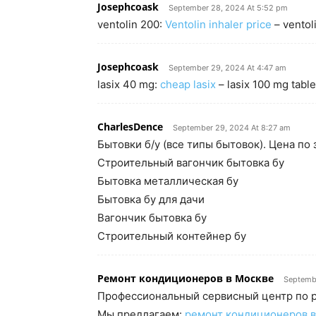
Josephcoask
September 28, 2024 At 5:52 pm
ventolin 200:
Ventolin inhaler price
– ventol
Josephcoask
September 29, 2024 At 4:47 am
lasix 40 mg:
cheap lasix
– lasix 100 mg table
CharlesDence
September 29, 2024 At 8:27 am
Бытовки б/у (все типы бытовок). Цена по з
Строительный вагончик бытовка бу
Бытовка металлическая бу
Бытовка бу для дачи
Вагончик бытовка бу
Строительный контейнер бу
Ремонт кондиционеров в Москве
Septemb
Профессиональный сервисный центр по р
Мы предлагаем:
ремонт кондиционеров в