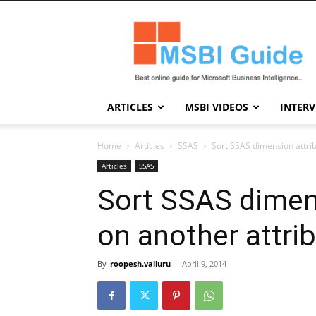
Msbi
Guide
ARTICLES
MSBI VIDEOS
INTER
Home
Articles
SSAS
Sort SSAS dimension attri
Articles
SSAS
Sort SSAS dimen
on another attri
By
roopesh.valluru
-
April 9, 2014