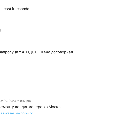
in cost in canada
t
апросу (в т.ч. НДС). – цена договорная
er 30, 2024 At 9:12 pm
емонту кондиционеров в Москве.
 москве недорого