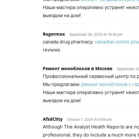
Наши мастера оперативно устранят неисп
выездом на дом!
Rogermox
September 30, 2024 At 10:16 pm
canada drug pharmacy:
canadian online ph
reviews
Ремонт моноблоков в Москве
September 30
Профессиональный сервисный центр по р
Мы предлагаем:
ремонт моноблоков с га
Наши мастера оперативно устранят неисп
выездом на дом!
AfsdCitty
October 1, 2024 At 9:49 pm
Although The Analyst Health Reports are not 
professional, they do include a much more t