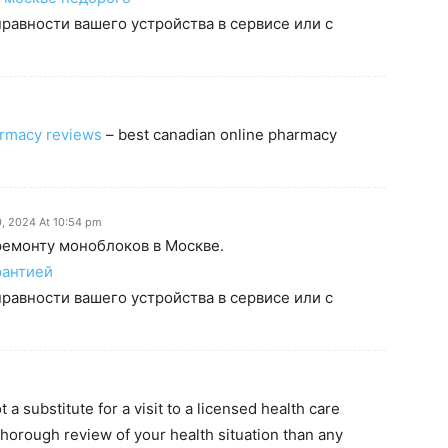
равности вашего устройства в сервисе или с
armacy reviews
– best canadian online pharmacy
, 2024 At 10:54 pm
емонту моноблоков в Москве.
рантией
равности вашего устройства в сервисе или с
a substitute for a visit to a licensed health care
horough review of your health situation than any