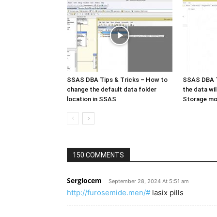
SSAS DBA Tips & Tricks – How to
SSAS DBA T
change the default data folder
the data wi
location in SSAS
Storage m
150 COMMENTS
Sergiocem
September 28, 2024 At 5:51 am
http://furosemide.men/#
lasix pills