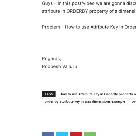
Guys – In this post/video we are gonna disc
attribute in ORDERBY property of a dimensio
Problem – How to use Attribute Key in Order
Regards,
Roopesh Valluru
TAGS
How to use Attribute Key in OrderBy property of
order by attribute key in ssas dimensions example
or