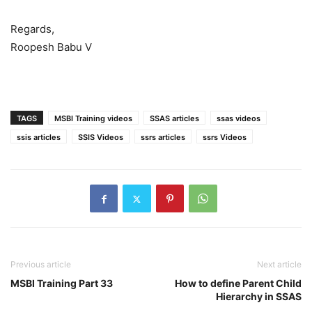
Regards,
Roopesh Babu V
TAGS
MSBI Training videos
SSAS articles
ssas videos
ssis articles
SSIS Videos
ssrs articles
ssrs Videos
Previous article
Next article
MSBI Training Part 33
How to define Parent Child
Hierarchy in SSAS