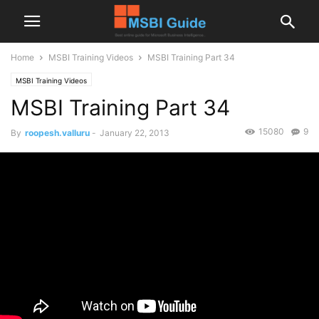
Home
MSBI Training Videos
MSBI Training Part 34
MSBI Training Videos
MSBI Training Part 34
15080
9
By
roopesh.valluru
-
January 22, 2013