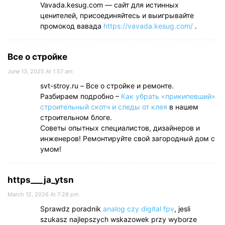
Vavada.kesug.com — сайт для истинных
ценителей, присоединяйтесь и выигрывайте
промокод вавада
https://vavada.kesug.com/
.
Все о стройке
June 13, 2025 At 1:57 am
svt-stroy.ru – Все о стройке и ремонте.
Разбираем подробно –
Как убрать «прикипевший»
строительный скотч и следы от клея
в нашем
строительном блоге.
Советы опытных специалистов, дизайнеров и
инженеров! Ремонтируйте свой загородный дом с
умом!
https___ja_ytsn
March 12, 2026 At 7:28 pm
Sprawdz poradnik
analog czy digital fpv
, jesli
szukasz najlepszych wskazowek przy wyborze